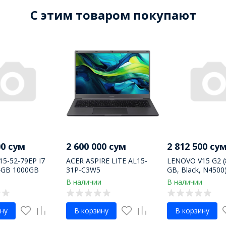
C этим товаром покупают
00 сум
2 600 000 сум
2 812 500 су
5-52-79EP I7
ACER ASPIRE LITE AL15-
LENOVO V15 G2 (
4GB 1000GB
31P-C3W5
GB, Black, N4500)
6GB 15.6" NON
2812500.0]
и
В наличии
В наличии
ну
В корзину
В корзину