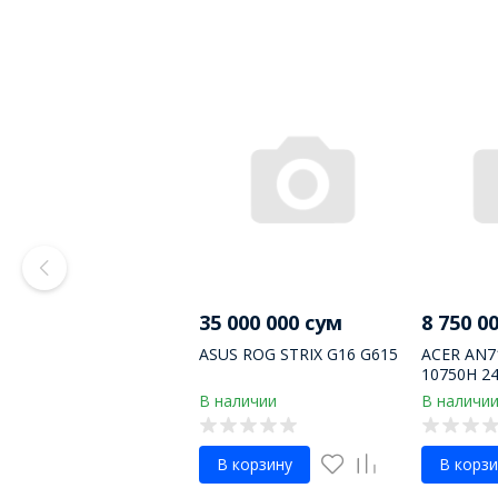
35 000 000 сум
8 750 0
ASUS ROG STRIX G16 G615
ACER AN71
10750H 2
GTX1660 
В наличии
В наличи
DOS
В корзину
В корзи