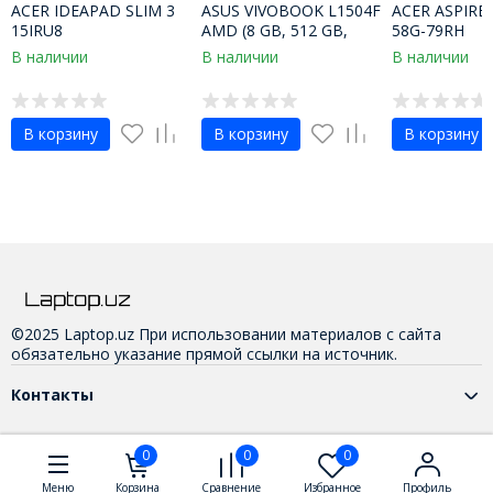
ACER IDEAPAD SLIM 3
ASUS VIVOBOOK L1504F
ACER ASPIRE 
15IRU8
AMD (8 GB, 512 GB,
58G-79RH
Black, R5-7520U)
В наличии
В наличии
В наличии
В корзину
В корзину
В корзину
©2025 Laptop.uz При использовании материалов с сайта
обязательно указание прямой ссылки на источник.
Контакты
0
0
0
Меню
Корзина
Сравнение
Избранное
Профиль