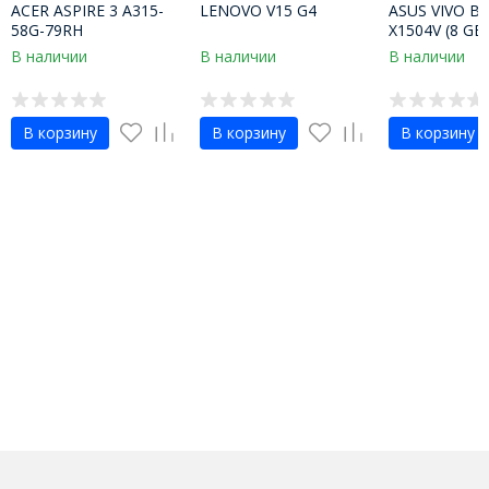
ACER ASPIRE 3 A315-
LENOVO V15 G4
ASUS VIVO B
58G-79RH
X1504V (8 GB,
Silver, I7-135
В наличии
В наличии
В наличии
В корзину
В корзину
В корзину